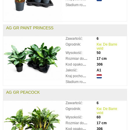
Stadium rozkwitnięcia:
AG GR PAINT PRINCESS
Zawartość:
6
Ogrodnik:
Kw. De Barre
veld
Wysokość:
50
Rozmiar doniczki:
17 cm
Kod opakowania:
306
Jakość:
A1
Kraj pochodzenia:
Stadium rozkwitnięcia:
AG GR PEACOCK
Zawartość:
6
Ogrodnik:
Kw. De Barre
veld
Wysokość:
60
Rozmiar doniczki:
17 cm
Kod opakowania:
306