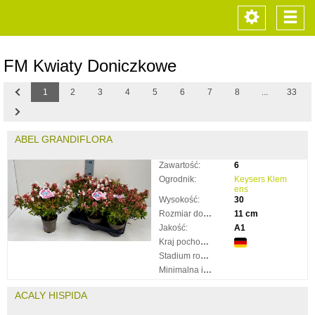
Toggle
Togg
navigation
navi
FM Kwiaty Doniczkowe
Previous
1
2
3
4
5
6
7
8
...
33
Next
ABEL GRANDIFLORA
Zawartość:
6
Ogrodnik:
Keysers Klem
ens
Wysokość:
30
Rozmiar doniczki:
11 cm
Jakość:
A1
Kraj pochodzenia:
Stadium rozkwitnięcia:
Minimalna ilość taków:
ACALY HISPIDA