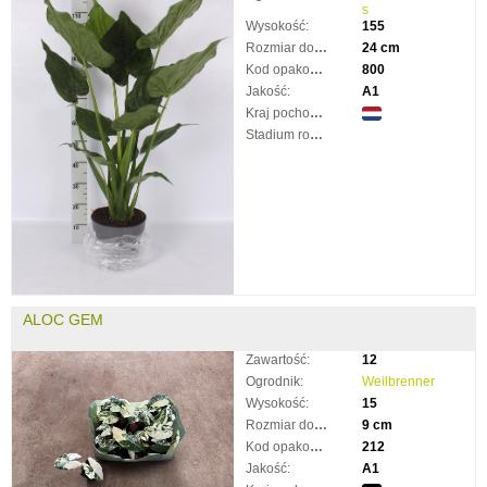
s
Wysokość:
155
Rozmiar doniczki:
24 cm
Kod opakowania:
800
Jakość:
A1
Kraj pochodzenia:
Stadium rozkwitnięcia:
ALOC GEM
Zawartość:
12
Ogrodnik:
Weilbrenner
Wysokość:
15
Rozmiar doniczki:
9 cm
Kod opakowania:
212
Jakość:
A1