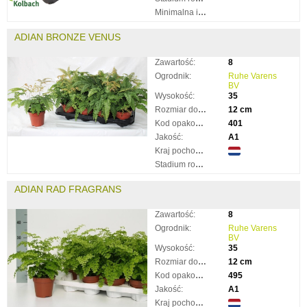
Minimalna ilość taków:
ADIAN BRONZE VENUS
Zawartość:
8
Ogrodnik:
Ruhe Varens
BV
Wysokość:
35
Rozmiar doniczki:
12 cm
Kod opakowania:
401
Jakość:
A1
Kraj pochodzenia:
Stadium rozkwitnięcia:
ADIAN RAD FRAGRANS
Zawartość:
8
Ogrodnik:
Ruhe Varens
BV
Wysokość:
35
Rozmiar doniczki:
12 cm
Kod opakowania:
495
Jakość:
A1
Kraj pochodzenia: