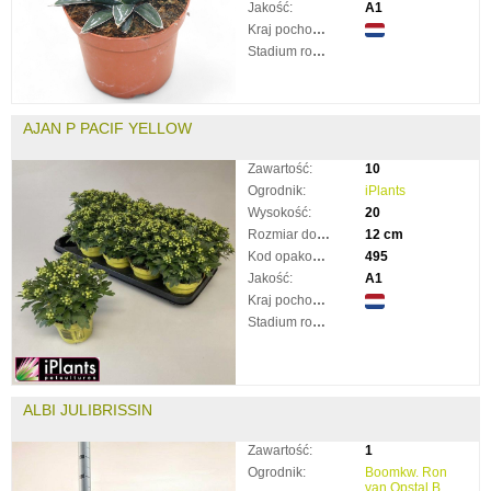
Jakość:
A1
Kraj pochodzenia:
Stadium rozkwitnięcia:
AJAN P PACIF YELLOW
Zawartość:
10
Ogrodnik:
iPlants
Wysokość:
20
Rozmiar doniczki:
12 cm
Kod opakowania:
495
Jakość:
A1
Kraj pochodzenia:
Stadium rozkwitnięcia:
ALBI JULIBRISSIN
Zawartość:
1
Ogrodnik:
Boomkw. Ron
van Opstal B