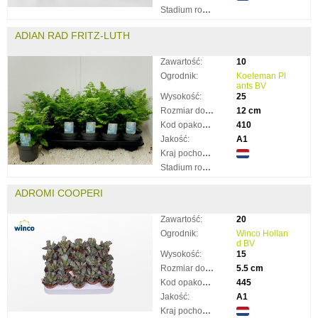
Stadium rozkwitnięcia:
ADIAN RAD FRITZ-LUTH
Zawartość:
10
Ogrodnik:
Koeleman Pl
ants BV
Wysokość:
25
Rozmiar doniczki:
12 cm
Kod opakowania:
410
Jakość:
A1
Kraj pochodzenia:
Stadium rozkwitnięcia:
ADROMI COOPERI
Zawartość:
20
Ogrodnik:
Winco Hollan
d BV
Wysokość:
15
Rozmiar doniczki:
5.5 cm
Kod opakowania:
445
Jakość:
A1
Kraj pochodzenia: