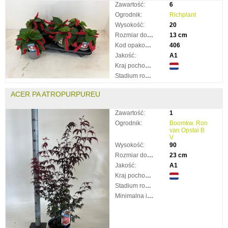
Zawartość:
6
Ogrodnik:
Richplant
Wysokość:
20
Rozmiar doniczki:
13 cm
Kod opakowania:
406
Jakość:
A1
Kraj pochodzenia:
Stadium rozkwitnięcia:
ACER PA ATROPURPUREU
Zawartość:
1
Ogrodnik:
Boomkw. Ron
van Opstal B
V
Wysokość:
90
Rozmiar doniczki:
23 cm
Jakość:
A1
Kraj pochodzenia:
Stadium rozkwitnięcia:
Minimalna ilość taków: