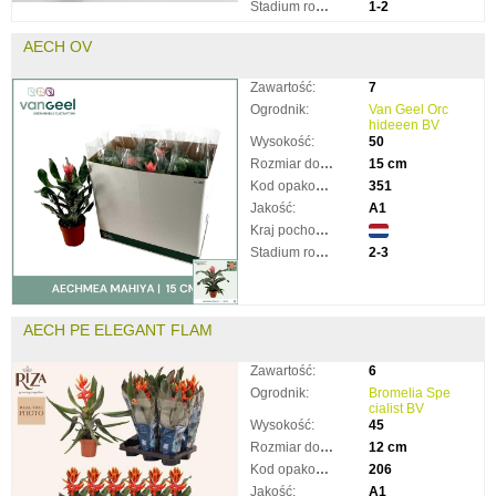
Stadium rozkwitnięcia:
1-2
AECH OV
Zawartość:
7
Ogrodnik:
Van Geel Orc
hideeen BV
Wysokość:
50
Rozmiar doniczki:
15 cm
Kod opakowania:
351
Jakość:
A1
Kraj pochodzenia:
Stadium rozkwitnięcia:
2-3
AECH PE ELEGANT FLAM
Zawartość:
6
Ogrodnik:
Bromelia Spe
cialist BV
Wysokość:
45
Rozmiar doniczki:
12 cm
Kod opakowania:
206
Jakość:
A1