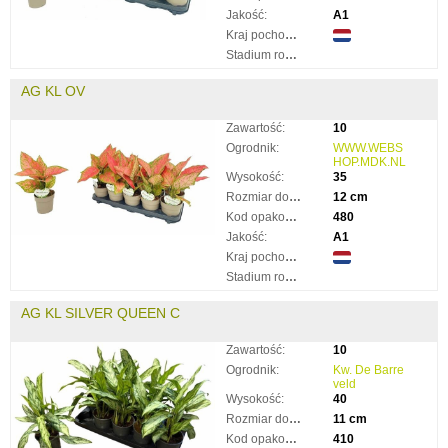
Jakość:
A1
Kraj pochodzenia:
Stadium rozkwitnięcia:
AG KL OV
Zawartość:
10
Ogrodnik:
WWW.WEBS
HOP.MDK.NL
Wysokość:
35
Rozmiar doniczki:
12 cm
Kod opakowania:
480
Jakość:
A1
Kraj pochodzenia:
Stadium rozkwitnięcia:
AG KL SILVER QUEEN C
Zawartość:
10
Ogrodnik:
Kw. De Barre
veld
Wysokość:
40
Rozmiar doniczki:
11 cm
Kod opakowania:
410