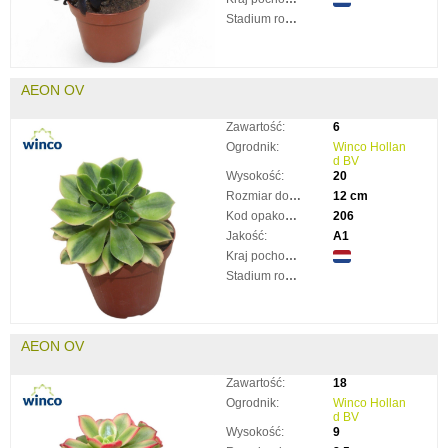
Stadium rozkwitnięcia:
AEON OV
Zawartość:
6
Ogrodnik:
Winco Hollan
d BV
Wysokość:
20
Rozmiar doniczki:
12 cm
Kod opakowania:
206
Jakość:
A1
Kraj pochodzenia:
Stadium rozkwitnięcia:
AEON OV
Zawartość:
18
Ogrodnik:
Winco Hollan
d BV
Wysokość:
9