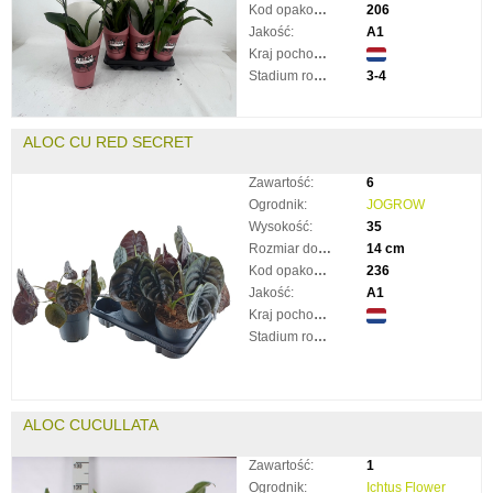
Kod opakowania:
206
Jakość:
A1
Kraj pochodzenia:
Stadium rozkwitnięcia:
3-4
ALOC CU RED SECRET
Zawartość:
6
Ogrodnik:
JOGROW
Wysokość:
35
Rozmiar doniczki:
14 cm
Kod opakowania:
236
Jakość:
A1
Kraj pochodzenia:
Stadium rozkwitnięcia:
ALOC CUCULLATA
Zawartość:
1
Ogrodnik:
Ichtus Flower