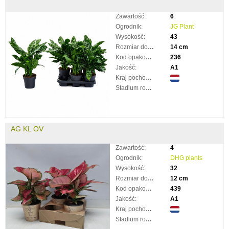
Zawartość:
6
Ogrodnik:
JG Plant
Wysokość:
43
Rozmiar doniczki:
14 cm
Kod opakowania:
236
Jakość:
A1
Kraj pochodzenia:
Stadium rozkwitnięcia:
AG KL OV
Zawartość:
4
Ogrodnik:
DHG plants
Wysokość:
32
Rozmiar doniczki:
12 cm
Kod opakowania:
439
Jakość:
A1
Kraj pochodzenia:
Stadium rozkwitnięcia: