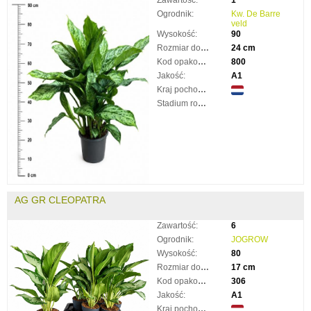
Ogrodnik:
Kw. De Barre
veld
Wysokość:
90
Rozmiar doniczki:
24 cm
Kod opakowania:
800
Jakość:
A1
Kraj pochodzenia:
Stadium rozkwitnięcia:
AG GR CLEOPATRA
Zawartość:
6
Ogrodnik:
JOGROW
Wysokość:
80
Rozmiar doniczki:
17 cm
Kod opakowania:
306
Jakość:
A1
Kraj pochodzenia: