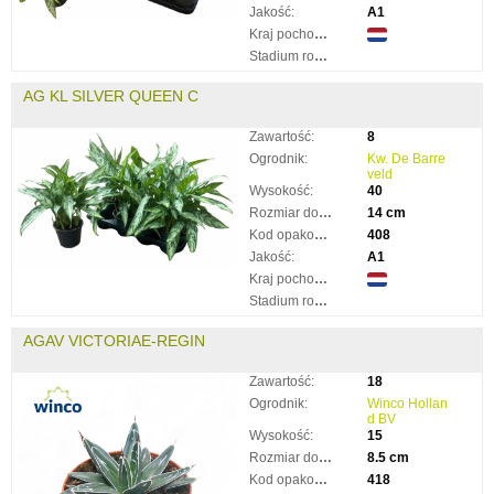
Jakość:
A1
Kraj pochodzenia:
Stadium rozkwitnięcia:
AG KL SILVER QUEEN C
Zawartość:
8
Ogrodnik:
Kw. De Barre
veld
Wysokość:
40
Rozmiar doniczki:
14 cm
Kod opakowania:
408
Jakość:
A1
Kraj pochodzenia:
Stadium rozkwitnięcia:
AGAV VICTORIAE-REGIN
Zawartość:
18
Ogrodnik:
Winco Hollan
d BV
Wysokość:
15
Rozmiar doniczki:
8.5 cm
Kod opakowania:
418