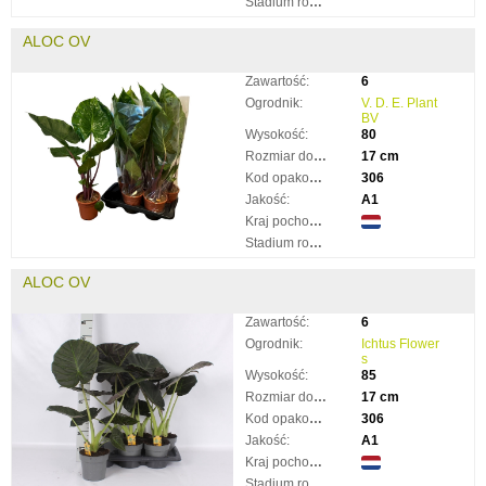
Stadium rozkwitnięcia:
ALOC OV
Zawartość:
6
Ogrodnik:
V. D. E. Plant
BV
Wysokość:
80
Rozmiar doniczki:
17 cm
Kod opakowania:
306
Jakość:
A1
Kraj pochodzenia:
Stadium rozkwitnięcia:
ALOC OV
Zawartość:
6
Ogrodnik:
Ichtus Flower
s
Wysokość:
85
Rozmiar doniczki:
17 cm
Kod opakowania:
306
Jakość:
A1
Kraj pochodzenia:
Stadium rozkwitnięcia: