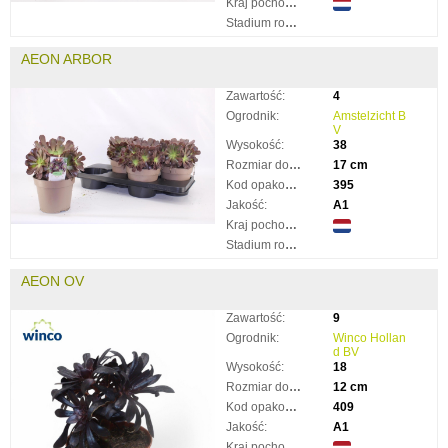
Kraj pochodzenia:
Stadium rozkwitnięcia:
AEON ARBOR
Zawartość:
4
Ogrodnik:
Amstelzicht B
V
Wysokość:
38
Rozmiar doniczki:
17 cm
Kod opakowania:
395
Jakość:
A1
Kraj pochodzenia:
Stadium rozkwitnięcia:
AEON OV
Zawartość:
9
Ogrodnik:
Winco Hollan
d BV
Wysokość:
18
Rozmiar doniczki:
12 cm
Kod opakowania:
409
Jakość:
A1
Kraj pochodzenia: