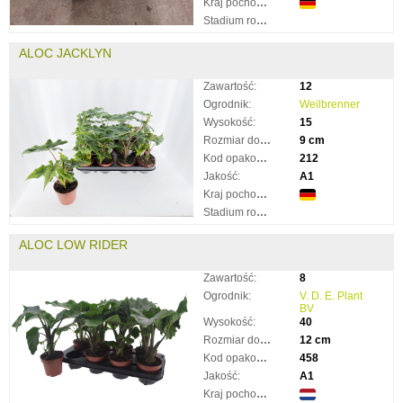
Kraj pochodzenia:
Stadium rozkwitnięcia:
ALOC JACKLYN
Zawartość:
12
Ogrodnik:
Weilbrenner
Wysokość:
15
Rozmiar doniczki:
9 cm
Kod opakowania:
212
Jakość:
A1
Kraj pochodzenia:
Stadium rozkwitnięcia:
ALOC LOW RIDER
Zawartość:
8
Ogrodnik:
V. D. E. Plant
BV
Wysokość:
40
Rozmiar doniczki:
12 cm
Kod opakowania:
458
Jakość:
A1
Kraj pochodzenia: