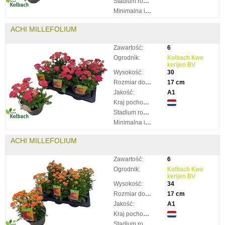
Stadium rozkwitnięcia:
Minimalna ilość taków:
ACHI MILLEFOLIUM
Zawartość:
6
Ogrodnik:
Kolbach Kwe
kerijen BV
Wysokość:
30
Rozmiar doniczki:
17 cm
Jakość:
A1
Kraj pochodzenia:
Stadium rozkwitnięcia:
Minimalna ilość taków:
ACHI MILLEFOLIUM
Zawartość:
6
Ogrodnik:
Kolbach Kwe
kerijen BV
Wysokość:
34
Rozmiar doniczki:
17 cm
Jakość:
A1
Kraj pochodzenia:
Stadium rozkwitnięcia: