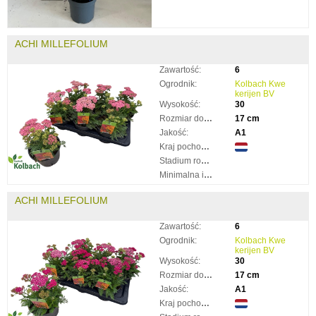
ACHI MILLEFOLIUM
Zawartość:
6
Ogrodnik:
Kolbach Kwe
kerijen BV
Wysokość:
30
Rozmiar doniczki:
17 cm
Jakość:
A1
Kraj pochodzenia:
Stadium rozkwitnięcia:
Minimalna ilość taków:
ACHI MILLEFOLIUM
Zawartość:
6
Ogrodnik:
Kolbach Kwe
kerijen BV
Wysokość:
30
Rozmiar doniczki:
17 cm
Jakość:
A1
Kraj pochodzenia: