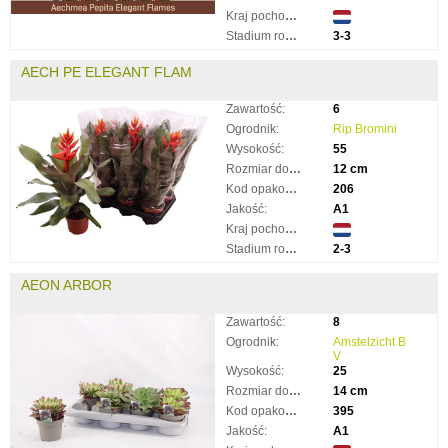
Kraj pochodzenia:
Stadium rozkwitnięcia:
3-3
AECH PE ELEGANT FLAM
Zawartość:
6
Ogrodnik:
Rip Bromini
Wysokość:
55
Rozmiar doniczki:
12 cm
Kod opakowania:
206
Jakość:
A1
Kraj pochodzenia:
Stadium rozkwitnięcia:
2-3
AEON ARBOR
Zawartość:
8
Ogrodnik:
Amstelzicht B
V
Wysokość:
25
Rozmiar doniczki:
14 cm
Kod opakowania:
395
Jakość:
A1