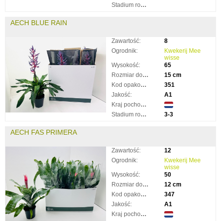
Stadium rozkwitnięcia:
AECH BLUE RAIN
Zawartość:
8
Ogrodnik:
Kwekerij Mee
wisse
Wysokość:
65
Rozmiar doniczki:
15 cm
Kod opakowania:
351
Jakość:
A1
Kraj pochodzenia:
Stadium rozkwitnięcia:
3-3
AECH FAS PRIMERA
Zawartość:
12
Ogrodnik:
Kwekerij Mee
wisse
Wysokość:
50
Rozmiar doniczki:
12 cm
Kod opakowania:
347
Jakość:
A1
Kraj pochodzenia: