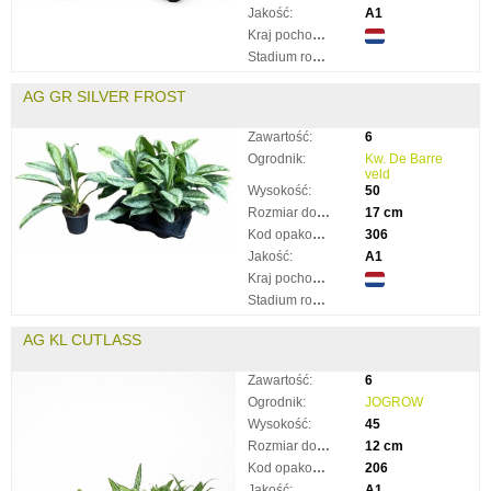
Jakość:
A1
Kraj pochodzenia:
Stadium rozkwitnięcia:
AG GR SILVER FROST
Zawartość:
6
Ogrodnik:
Kw. De Barre
veld
Wysokość:
50
Rozmiar doniczki:
17 cm
Kod opakowania:
306
Jakość:
A1
Kraj pochodzenia:
Stadium rozkwitnięcia:
AG KL CUTLASS
Zawartość:
6
Ogrodnik:
JOGROW
Wysokość:
45
Rozmiar doniczki:
12 cm
Kod opakowania:
206
Jakość:
A1