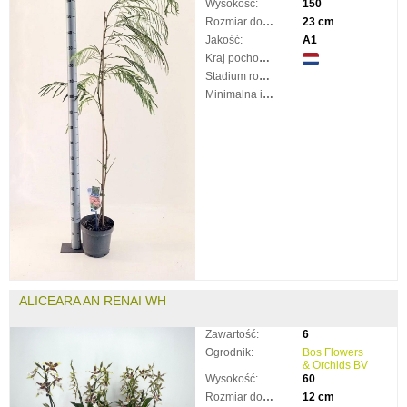
Wysokość:
150
Rozmiar doniczki:
23 cm
Jakość:
A1
Kraj pochodzenia:
Stadium rozkwitnięcia:
Minimalna ilość taków:
ALICEARA AN RENAI WH
Zawartość:
6
Ogrodnik:
Bos Flowers
& Orchids BV
Wysokość:
60
Rozmiar doniczki:
12 cm