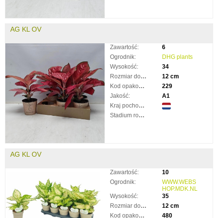
AG KL OV
Zawartość:
6
Ogrodnik:
DHG plants
Wysokość:
34
Rozmiar doniczki:
12 cm
Kod opakowania:
229
Jakość:
A1
Kraj pochodzenia:
Stadium rozkwitnięcia:
AG KL OV
Zawartość:
10
Ogrodnik:
WWW.WEBS
HOP.MDK.NL
Wysokość:
35
Rozmiar doniczki:
12 cm
Kod opakowania:
480