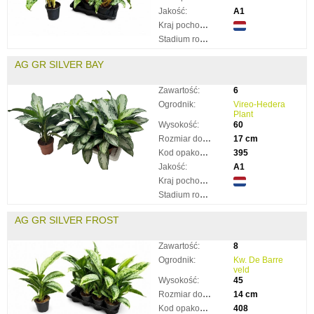
Jakość:
A1
Kraj pochodzenia:
Stadium rozkwitnięcia:
AG GR SILVER BAY
Zawartość:
6
Ogrodnik:
Vireo-Hedera
Plant
Wysokość:
60
Rozmiar doniczki:
17 cm
Kod opakowania:
395
Jakość:
A1
Kraj pochodzenia:
Stadium rozkwitnięcia:
AG GR SILVER FROST
Zawartość:
8
Ogrodnik:
Kw. De Barre
veld
Wysokość:
45
Rozmiar doniczki:
14 cm
Kod opakowania:
408