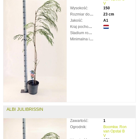
V
Wysokość:
150
Rozmiar doniczki:
23 cm
Jakość:
A1
Kraj pochodzenia:
Stadium rozkwitnięcia:
Minimalna ilość taków:
ALBI JULIBRISSIN
Zawartość:
1
Ogrodnik:
Boomkw. Ron
van Opstal B
V