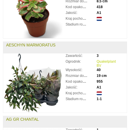
Rozmiar doniczki:
8.5 cm
Kod opakowania:
418
Jakość:
A1
Kraj pochodzenia:
Stadium rozkwitnięcia:
AESCHYN MARMORATUS
Zawartość:
3
Ogrodnik:
Quakelplant
BV
Wysokość:
40
Rozmiar doniczki:
19 cm
Kod opakowania:
955
Jakość:
A1
Kraj pochodzenia:
Stadium rozkwitnięcia:
1-1
AG GR CHANTAL
Zawartość:
1