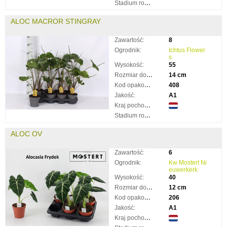
Stadium rozkwitnięcia:
ALOC MACROR STINGRAY
Zawartość:
8
Ogrodnik:
Ichtus Flower
s
Wysokość:
55
Rozmiar doniczki:
14 cm
Kod opakowania:
408
Jakość:
A1
Kraj pochodzenia:
Stadium rozkwitnięcia:
ALOC OV
Zawartość:
6
Ogrodnik:
Kw Mostert Ni
euwerkerk
Wysokość:
40
Rozmiar doniczki:
12 cm
Kod opakowania:
206
Jakość:
A1
Kraj pochodzenia: