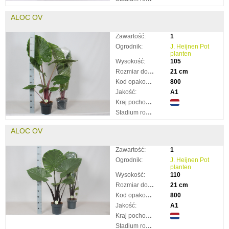
ALOC OV
Zawartość:
1
Ogrodnik:
J. Heijnen Pot
planten
Wysokość:
105
Rozmiar doniczki:
21 cm
Kod opakowania:
800
Jakość:
A1
Kraj pochodzenia:
Stadium rozkwitnięcia:
ALOC OV
Zawartość:
1
Ogrodnik:
J. Heijnen Pot
planten
Wysokość:
110
Rozmiar doniczki:
21 cm
Kod opakowania:
800
Jakość:
A1
Kraj pochodzenia:
Stadium rozkwitnięcia: