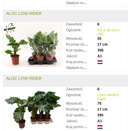
Stadium rozkwitnięcia:
ALOC LOW RIDER
Zawartość:
6
Ogrodnik:
Kw J. de Groo
t BV
Wysokość:
55
Rozmiar doniczki:
17 cm
Kod opakowania:
306
Jakość:
A1
Kraj pochodzenia:
Stadium rozkwitnięcia:
ALOC LOW RIDER
Zawartość:
6
Ogrodnik:
Vireo-Hedera
Plant
Wysokość:
70
Rozmiar doniczki:
17 cm
Kod opakowania:
395
Jakość:
A1
Kraj pochodzenia: