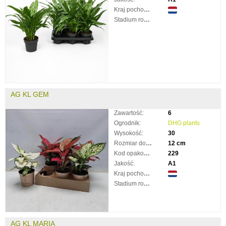
Kraj pochodzenia:
Stadium rozkwitnięcia:
AG KL GEM
Zawartość:
6
Ogrodnik:
DHG plants
Wysokość:
30
Rozmiar doniczki:
12 cm
Kod opakowania:
229
Jakość:
A1
Kraj pochodzenia:
Stadium rozkwitnięcia:
AG KL MARIA