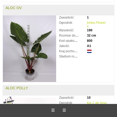
ALOC OV
Zawartość:
1
Ogrodnik:
Ichtus Flower
s
Wysokość:
190
Rozmiar doniczki:
32 cm
Kod opakowania:
800
Jakość:
A1
Kraj pochodzenia:
Stadium rozkwitnięcia:
ALOC POLLY
Zawartość:
10
Ogrodnik:
Kw J. de Groo
t BV
Wysokość:
35
Rozmiar doniczki:
12 cm