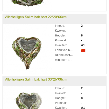
Allerheiligen Salim bak hart 22*20*06cm
Inhoud:
2
Kweker:
-
Hoogte:
6
Potmaat:
-
Kwaliteit:
A1
Land van herkomst:
Rijpheidsstadium:
Minimum aantal takken per plant:
Allerheiligen Salim bak hart 33*25*08cm
Inhoud:
2
Kweker:
-
Hoogte:
8
Potmaat:
-
Kwaliteit:
A1