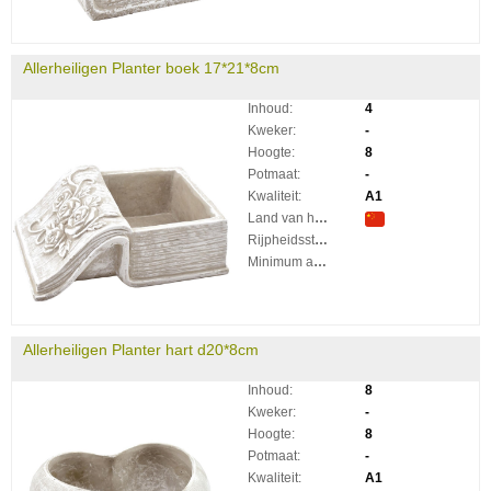
Allerheiligen Planter boek 17*21*8cm
Inhoud:
4
Kweker:
-
Hoogte:
8
Potmaat:
-
Kwaliteit:
A1
Land van herkomst:
Rijpheidsstadium:
Minimum aantal takken per plant:
Allerheiligen Planter hart d20*8cm
Inhoud:
8
Kweker:
-
Hoogte:
8
Potmaat:
-
Kwaliteit:
A1