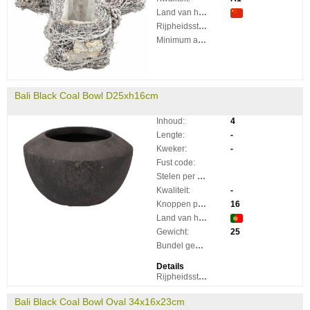
Land van herkomst:
Rijpheidsstadium:
Minimum aantal takken per plant:
Bali Black Coal Bowl D25xh16cm
Inhoud:
4
Lengte:
-
Kweker:
-
Fust code:
Stelen per bos:
Kwaliteit:
-
Knoppen per steel:
16
Land van herkomst:
Gewicht:
25
Bundel gewicht:
Details
Rijpheidsstadium:
Bali Black Coal Bowl Oval 34x16x23cm