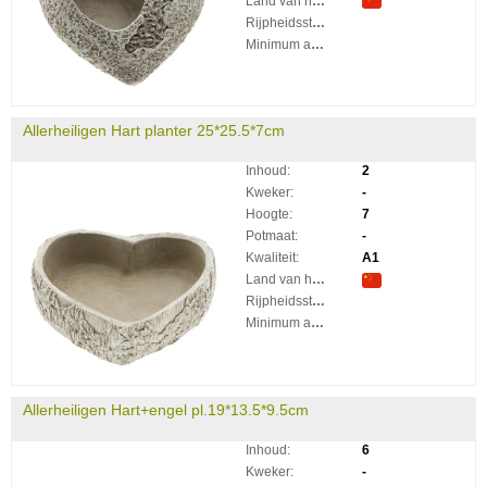
Land van herkomst:
Rijpheidsstadium:
Minimum aantal takken per plant:
Allerheiligen Hart planter 25*25.5*7cm
Inhoud:
2
Kweker:
-
Hoogte:
7
Potmaat:
-
Kwaliteit:
A1
Land van herkomst:
Rijpheidsstadium:
Minimum aantal takken per plant:
Allerheiligen Hart+engel pl.19*13.5*9.5cm
Inhoud:
6
Kweker:
-