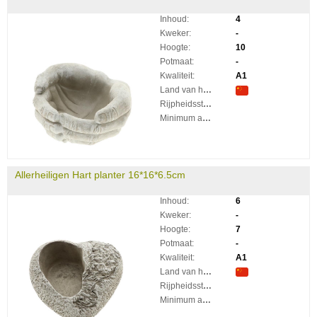
Inhoud:
4
Kweker:
-
Hoogte:
10
Potmaat:
-
Kwaliteit:
A1
Land van herkomst:
Rijpheidsstadium:
Minimum aantal takken per plant:
Allerheiligen Hart planter 16*16*6.5cm
Inhoud:
6
Kweker:
-
Hoogte:
7
Potmaat:
-
Kwaliteit:
A1
Land van herkomst:
Rijpheidsstadium:
Minimum aantal takken per plant: