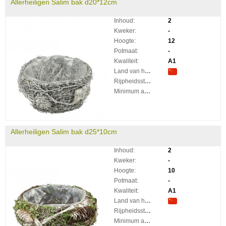
Allerheiligen Salim bak d20*12cm
Inhoud:
2
Kweker:
-
Hoogte:
12
Potmaat:
-
Kwaliteit:
A1
Land van herkomst:
Rijpheidsstadium:
Minimum aantal takken per plant:
Allerheiligen Salim bak d25*10cm
Inhoud:
2
Kweker:
-
Hoogte:
10
Potmaat:
-
Kwaliteit:
A1
Land van herkomst:
Rijpheidsstadium:
Minimum aantal takken per plant: