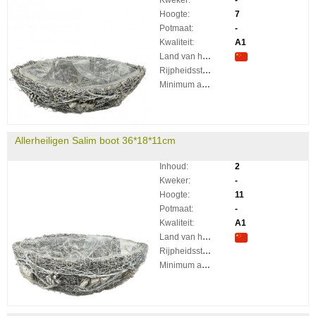
Hoogte:
7
Potmaat:
-
Kwaliteit:
A1
Land van herkomst:
Rijpheidsstadium:
Minimum aantal takken per plant:
Allerheiligen Salim boot 36*18*11cm
Inhoud:
2
Kweker:
-
Hoogte:
11
Potmaat:
-
Kwaliteit:
A1
Land van herkomst:
Rijpheidsstadium:
Minimum aantal takken per plant: