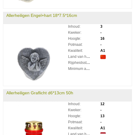
Allerheiligen Engel+hart 18*7.5*16cm
Inhoud:
3
Kweker:
-
Hoogte:
16
Potmaat:
-
Kwaliteit:
A1
Land van herkomst:
Rijpheidsstadium:
Minimum aantal takken per plant:
Allerheiligen Graflicht d6*13cm 50h
Inhoud:
12
Kweker:
-
Hoogte:
13
Potmaat:
-
Kwaliteit:
A1
Land van herkomst: