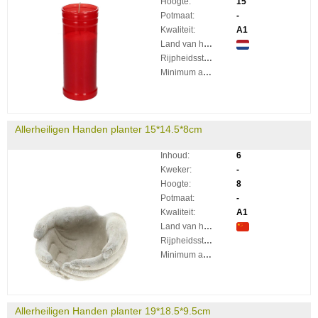
Hoogte:
15
Potmaat:
-
Kwaliteit:
A1
Land van herkomst:
Rijpheidsstadium:
Minimum aantal takken per plant:
Allerheiligen Handen planter 15*14.5*8cm
Inhoud:
6
Kweker:
-
Hoogte:
8
Potmaat:
-
Kwaliteit:
A1
Land van herkomst:
Rijpheidsstadium:
Minimum aantal takken per plant:
Allerheiligen Handen planter 19*18.5*9.5cm