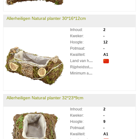
Allerheiligen Natural planter 30*16*12cm
Inhoud:
2
Kweker:
-
Hoogte:
12
Potmaat:
-
Kwaliteit:
A1
Land van herkomst:
Rijpheidsstadium:
Minimum aantal takken per plant:
Allerheiligen Natural planter 32*23*9cm
Inhoud:
2
Kweker:
-
Hoogte:
9
Potmaat:
-
Kwaliteit:
A1