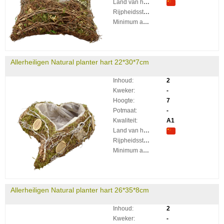
Land van herkomst:
Rijpheidsstadium:
Minimum aantal takken per plant:
Allerheiligen Natural planter hart 22*30*7cm
Inhoud:
2
Kweker:
-
Hoogte:
7
Potmaat:
-
Kwaliteit:
A1
Land van herkomst:
Rijpheidsstadium:
Minimum aantal takken per plant:
Allerheiligen Natural planter hart 26*35*8cm
Inhoud:
2
Kweker:
-