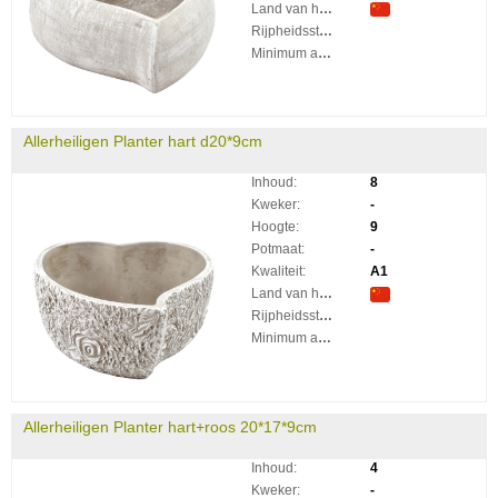
Land van herkomst:
Rijpheidsstadium:
Minimum aantal takken per plant:
Allerheiligen Planter hart d20*9cm
Inhoud:
8
Kweker:
-
Hoogte:
9
Potmaat:
-
Kwaliteit:
A1
Land van herkomst:
Rijpheidsstadium:
Minimum aantal takken per plant:
Allerheiligen Planter hart+roos 20*17*9cm
Inhoud:
4
Kweker:
-