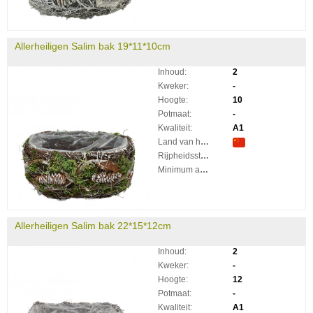
Allerheiligen Salim bak 19*11*10cm
Inhoud:
2
Kweker:
-
Hoogte:
10
Potmaat:
-
Kwaliteit:
A1
Land van herkomst:
Rijpheidsstadium:
Minimum aantal takken per plant:
Allerheiligen Salim bak 22*15*12cm
Inhoud:
2
Kweker:
-
Hoogte:
12
Potmaat:
-
Kwaliteit:
A1