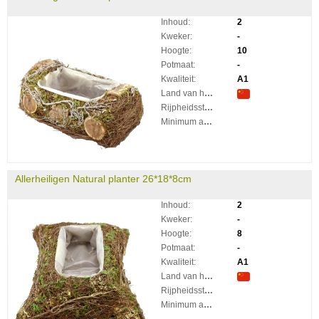
Inhoud:
2
Kweker:
-
Hoogte:
10
Potmaat:
-
Kwaliteit:
A1
Land van herkomst:
Rijpheidsstadium:
Minimum aantal takken per plant:
Allerheiligen Natural planter 26*18*8cm
Inhoud:
2
Kweker:
-
Hoogte:
8
Potmaat:
-
Kwaliteit:
A1
Land van herkomst:
Rijpheidsstadium:
Minimum aantal takken per plant: