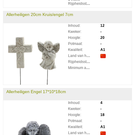
Rijpheidsstadium:
Allerheiligen 20cm Kruis/engel 7cm
Inhoud:
12
Kweker:
-
Hoogte:
20
Potmaat:
-
Kwaliteit:
A1
Land van herkomst:
Rijpheidsstadium:
Minimum aantal takken per plant:
Allerheiligen Engel 17*10*18cm
Inhoud:
4
Kweker:
-
Hoogte:
18
Potmaat:
-
Kwaliteit:
A1
Land van herkomst: