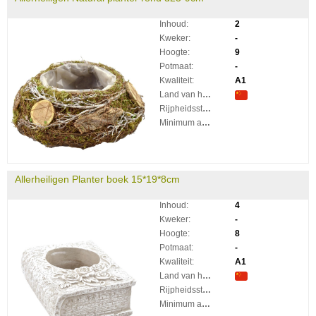
Inhoud:
2
Kweker:
-
Hoogte:
9
Potmaat:
-
Kwaliteit:
A1
Land van herkomst:
Rijpheidsstadium:
Minimum aantal takken per plant:
Allerheiligen Planter boek 15*19*8cm
Inhoud:
4
Kweker:
-
Hoogte:
8
Potmaat:
-
Kwaliteit:
A1
Land van herkomst:
Rijpheidsstadium:
Minimum aantal takken per plant: