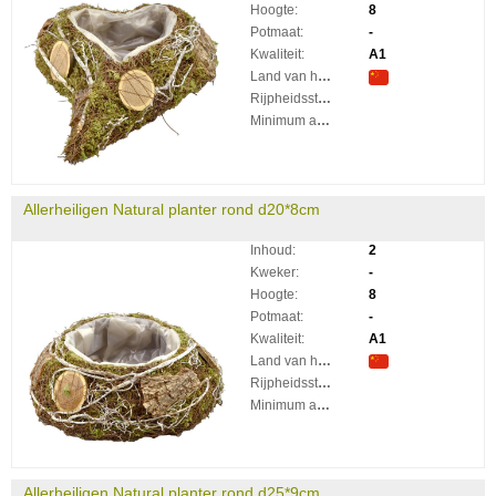
Hoogte:
8
Potmaat:
-
Kwaliteit:
A1
Land van herkomst:
Rijpheidsstadium:
Minimum aantal takken per plant:
Allerheiligen Natural planter rond d20*8cm
Inhoud:
2
Kweker:
-
Hoogte:
8
Potmaat:
-
Kwaliteit:
A1
Land van herkomst:
Rijpheidsstadium:
Minimum aantal takken per plant:
Allerheiligen Natural planter rond d25*9cm