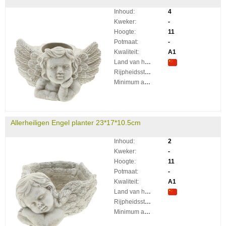
Inhoud:
4
Kweker:
-
Hoogte:
11
Potmaat:
-
Kwaliteit:
A1
Land van herkomst:
Rijpheidsstadium:
Minimum aantal takken per plant:
Allerheiligen Engel planter 23*17*10.5cm
Inhoud:
2
Kweker:
-
Hoogte:
11
Potmaat:
-
Kwaliteit:
A1
Land van herkomst:
Rijpheidsstadium:
Minimum aantal takken per plant: