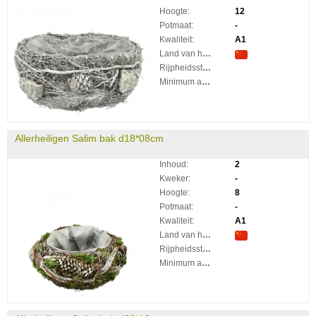
Hoogte:
12
Potmaat:
-
Kwaliteit:
A1
Land van herkomst:
Rijpheidsstadium:
Minimum aantal takken per plant:
Allerheiligen Salim bak d18*08cm
Inhoud:
2
Kweker:
-
Hoogte:
8
Potmaat:
-
Kwaliteit:
A1
Land van herkomst:
Rijpheidsstadium:
Minimum aantal takken per plant: