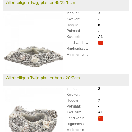
Allerheiligen Twijg planter 45*23*8cm
Inhoud:
2
Kweker:
-
Hoogte:
8
Potmaat:
-
Kwaliteit:
A1
Land van herkomst:
Rijpheidsstadium:
Minimum aantal takken per plant:
Allerheiligen Twijg planter hart d20*7cm
Inhoud:
2
Kweker:
-
Hoogte:
7
Potmaat:
-
Kwaliteit:
A1
Land van herkomst:
Rijpheidsstadium:
Minimum aantal takken per plant: