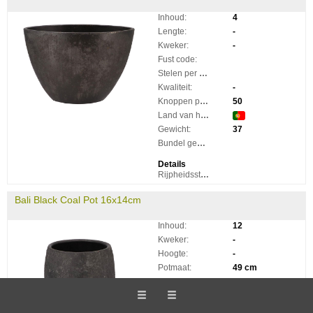
Inhoud:
4
Lengte:
-
Kweker:
-
Fust code:
Stelen per bos:
Kwaliteit:
-
Knoppen per steel:
50
Land van herkomst:
Gewicht:
37
Bundel gewicht:
Details
Rijpheidsstadium:
Bali Black Coal Pot 16x14cm
Inhoud:
12
Kweker:
-
Hoogte:
-
Potmaat:
49 cm
Fust code:
Kwaliteit:
-
Land van herkomst: