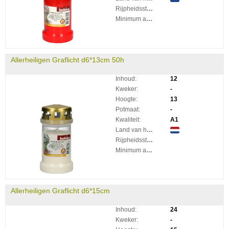
Rijpheidsstadium:
Minimum aantal takken per plant:
Allerheiligen Graflicht d6*13cm 50h
Inhoud:
12
Kweker:
-
Hoogte:
13
Potmaat:
-
Kwaliteit:
A1
Land van herkomst:
Rijpheidsstadium:
Minimum aantal takken per plant:
Allerheiligen Graflicht d6*15cm
Inhoud:
24
Kweker:
-