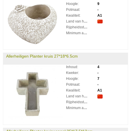
Hoogte:
9
Potmaat:
-
Kwaliteit:
A1
Land van herkomst:
Rijpheidsstadium:
Minimum aantal takken per plant:
Allerheiligen Planter kruis 27*18*6.5cm
Inhoud:
4
Kweker:
-
Hoogte:
7
Potmaat:
-
Kwaliteit:
A1
Land van herkomst:
Rijpheidsstadium:
Minimum aantal takken per plant: