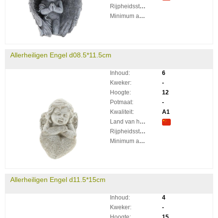
Rijpheidsstadium:
Minimum aantal takken per plant:
Allerheiligen Engel d08.5*11.5cm
Inhoud:
6
Kweker:
-
Hoogte:
12
Potmaat:
-
Kwaliteit:
A1
Land van herkomst:
Rijpheidsstadium:
Minimum aantal takken per plant:
Allerheiligen Engel d11.5*15cm
Inhoud:
4
Kweker:
-
Hoogte:
15