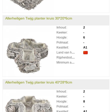
Allerheiligen Twijg planter kruis 30*20*6cm
Inhoud:
2
Kweker:
-
Hoogte:
6
Potmaat:
-
Kwaliteit:
A1
Land van herkomst:
Rijpheidsstadium:
Minimum aantal takken per plant:
Allerheiligen Twijg planter kruis 40*28*8cm
Inhoud:
2
Kweker:
-
Hoogte:
8
Potmaat:
-
Kwaliteit:
A1