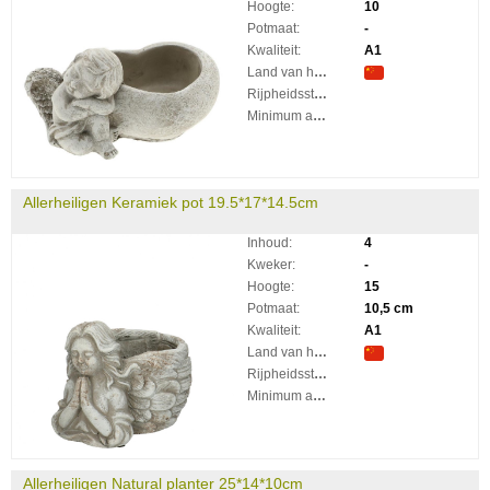
Hoogte:
10
Potmaat:
-
Kwaliteit:
A1
Land van herkomst:
Rijpheidsstadium:
Minimum aantal takken per plant:
Allerheiligen Keramiek pot 19.5*17*14.5cm
Inhoud:
4
Kweker:
-
Hoogte:
15
Potmaat:
10,5 cm
Kwaliteit:
A1
Land van herkomst:
Rijpheidsstadium:
Minimum aantal takken per plant:
Allerheiligen Natural planter 25*14*10cm