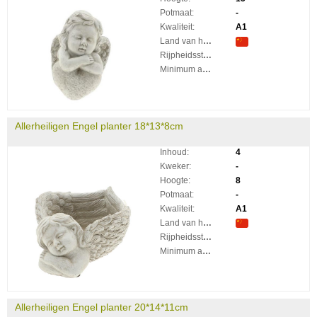
Potmaat:
-
Kwaliteit:
A1
Land van herkomst:
Rijpheidsstadium:
Minimum aantal takken per plant:
Allerheiligen Engel planter 18*13*8cm
Inhoud:
4
Kweker:
-
Hoogte:
8
Potmaat:
-
Kwaliteit:
A1
Land van herkomst:
Rijpheidsstadium:
Minimum aantal takken per plant:
Allerheiligen Engel planter 20*14*11cm