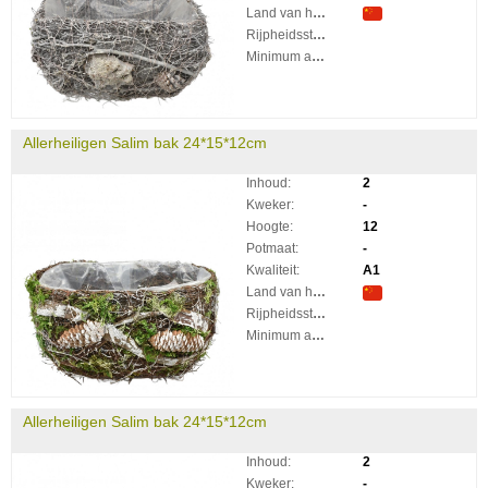
Land van herkomst:
Rijpheidsstadium:
Minimum aantal takken per plant:
Allerheiligen Salim bak 24*15*12cm
Inhoud:
2
Kweker:
-
Hoogte:
12
Potmaat:
-
Kwaliteit:
A1
Land van herkomst:
Rijpheidsstadium:
Minimum aantal takken per plant:
Allerheiligen Salim bak 24*15*12cm
Inhoud:
2
Kweker:
-