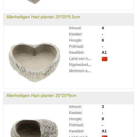
Allerheiligen Hart planter 20*20*5.5cm
Inhoud:
4
Kweker:
-
Hoogte:
6
Potmaat:
-
Kwaliteit:
A1
Land van herkomst:
Rijpheidsstadium:
Minimum aantal takken per plant:
Allerheiligen Hart planter 20*20*9cm
Inhoud:
3
Kweker:
-
Hoogte:
9
Potmaat:
-
Kwaliteit:
A1