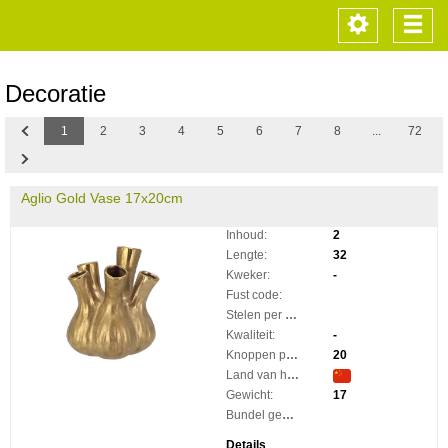
Toggle
Togg
navigation
navi
Decoratie
Previous
1
2
3
4
5
6
7
8
...
72
Next
Aglio Gold Vase 17x20cm
Inhoud:
2
Lengte:
32
Kweker:
-
Fust code:
Stelen per bos:
Kwaliteit:
-
Knoppen per steel:
20
Land van herkomst:
Gewicht:
17
Bundel gewicht:
Details