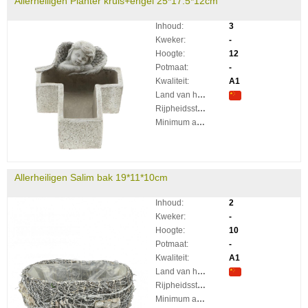
Allerheiligen Planter kruis+engel 25*17.5*12cm
Inhoud:
3
Kweker:
-
Hoogte:
12
Potmaat:
-
Kwaliteit:
A1
Land van herkomst:
Rijpheidsstadium:
Minimum aantal takken per plant:
Allerheiligen Salim bak 19*11*10cm
Inhoud:
2
Kweker:
-
Hoogte:
10
Potmaat:
-
Kwaliteit:
A1
Land van herkomst:
Rijpheidsstadium:
Minimum aantal takken per plant: