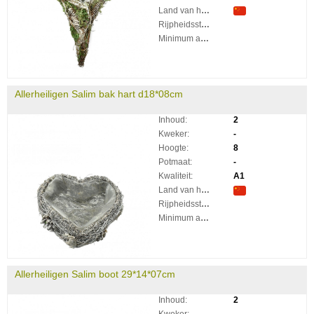
Land van herkomst:
Rijpheidsstadium:
Minimum aantal takken per plant:
Allerheiligen Salim bak hart d18*08cm
Inhoud:
2
Kweker:
-
Hoogte:
8
Potmaat:
-
Kwaliteit:
A1
Land van herkomst:
Rijpheidsstadium:
Minimum aantal takken per plant:
Allerheiligen Salim boot 29*14*07cm
Inhoud:
2
Kweker:
-