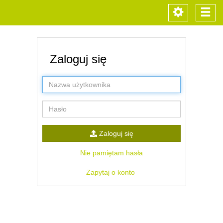
Toggle
Togg
navigation
navi
Zaloguj się
Nazwa
użytkownika
Hasło
Zaloguj się
Nie pamiętam hasła
Zapytaj o konto